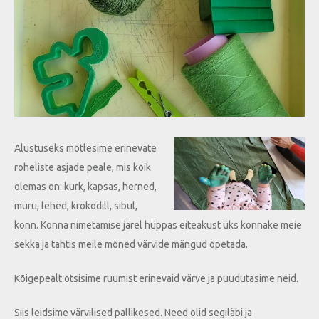
Alustuseks mõtlesime erinevate
roheliste asjade peale, mis kõik
olemas on: kurk, kapsas, herned,
muru, lehed, krokodill, sibul,
konn. Konna nimetamise järel hüppas eiteakust üks konnake meie
sekka ja tahtis meile mõned värvide mängud õpetada.
Kõigepealt otsisime ruumist erinevaid värve ja puudutasime neid.
Siis leidsime värvilised pallikesed. Need olid segiläbi ja