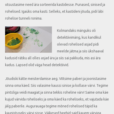
otsustasime need ära sorteerida kastidesse. Punased, sinised ja
rohelised. Igaüks oma kasti. Selleks, et kastideni jõuda, pidi läbi
rohelise tunneli ronima.
Kolmandaks mänguks oli
detektiivimäng, kus kandikul
olevad rohelised asjad pidi
meelde jätma ja siis ükshaaval
kadusid rätiku all olles asjad ära ja siis sai pakkuda, mis asi ära
kadus. Lapsed olid väga head detektiivid.
Jõudiski kätte meisterdamise aeg. Võtsime paberi ja joonistasime
sinna oma käed. Siis valasime kaussi sinise ja kollase värvi. Tegime
pintsliga veidi maagiat ja sinna tekkis roheline värv! Saime oma käe
kujud värvida roheliseks ja oma käed ka roheliseks, et vajutada käe
jälg paberile. Augurauaga tegime mõned rohelised täpid ka
kaunistuseks värvi sisse. Väikesed beebid said kauem värviga