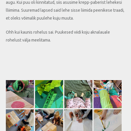
augu. Kui puu oli kinnitatud, siis asusime krepp-paberist lehekesi
lliimima. Suuremad lapsed said lehe sisse liimida peenikese traadi,
et oleks võimalik puulehe kuju muuta.
Ohh kui kaunis rohelus sai. Puukesed viidi koju aknalauale
rohelust välja meelitama.