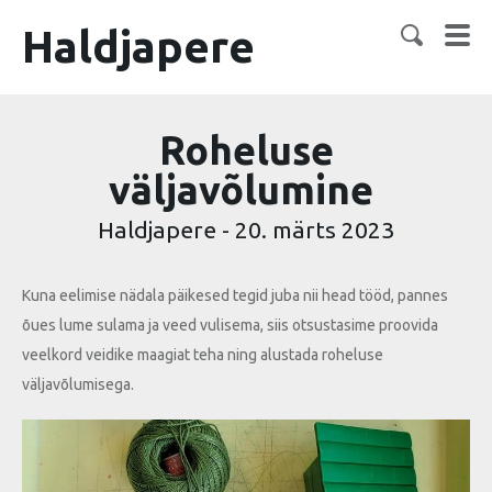
Haldjapere
Roheluse
väljavõlumine
Haldjapere
-
20. märts 2023
Kuna eelimise nädala päikesed tegid juba nii head tööd, pannes
õues lume sulama ja veed vulisema, siis otsustasime proovida
veelkord veidike maagiat teha ning alustada roheluse
väljavõlumisega.