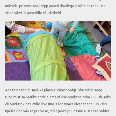
mätsida, pusserdada krepp paberi ribadega ja mätsida roheluse
sisse värvilisi paberlille väljalõikeid.
Aga teine töö oli meil ka plaanis. Pärast põhjalikku rohelisega
tutvumist sai igaüks endale oma väikse puukese teha. Puu aluseks
oli puidust klots, mille lihvisime siledamaks liivapaberit. Siis valis
igaüks ühe väikse puukese, mille jaoks puurisime alusesse sobiva