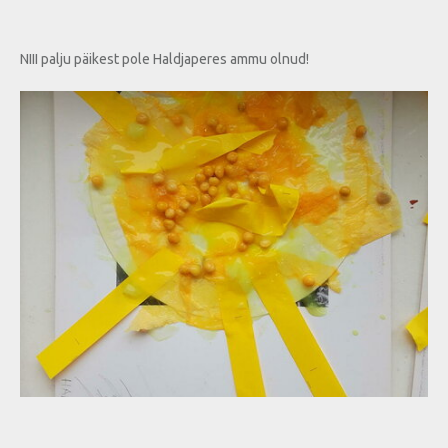
NIII palju päikest pole Haldjaperes ammu olnud!