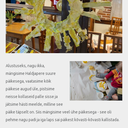
Alustuseks, nagu ikka,
mängisime Haldjapere suure
päikesega, vaatasime kõik
päikese augud üle, pistsime
neisse kollaseid palle sisse ja
jätsime hästi meelde, milline see
päike täpselt on. Siis mängisime veel ühe päikesega - see oli
pehme nagu padi ja iga laps sai päikest kõvasti-kõvasti kallistada.