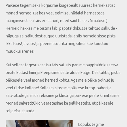
Päikese tegemiseks korjasime kõigepealt suurest hernekastist
mõned herned. (Ja kes veel eelmisel nädalal hernestega
mängimisest isu täis ei saanud, need said teise võimaluse.)
Herneid hakkasime pistma läbi papptaldrikusse tehtud sälkude -
näpuga sai sälkudest augud uuristada ja siis herneid sisse pista.
Ikka lups! ja vups! ja peenmotoorika ning silma-käe koostöö
muudkui arenes.
Kui sellest tegevusest isu täis sai, siis panime papptaldriku serva
peale kollast liimi ja kleepisime selle aluse külge. Kes tahtis, pistis
päikesele veel mõned herned kõhtu. Aga meie päike polnud ju
veel üldse kollane! Kollaseks tegime päikese krepp-paberi ja
salvrättidega, mida rebisime ja kliistriga päikese peale kinnitasime.
Mõned salvrätitükid veeretasime ka pallikesteks, et päikesele
reljeefsust anda.
Lõpuks tegime