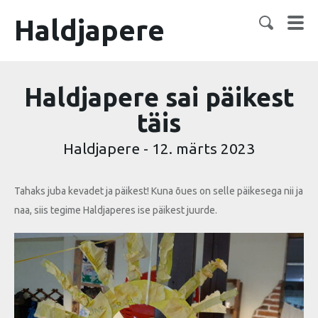
Haldjapere
Haldjapere sai päikest
täis
Haldjapere
-
12. märts 2023
Tahaks juba kevadet ja päikest! Kuna õues on selle päikesega nii ja
naa, siis tegime Haldjaperes ise päikest juurde.