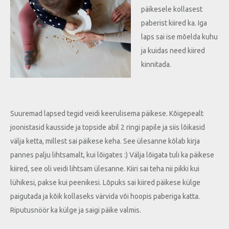
päikesele kollasest
paberist kiired ka. Iga
laps sai ise mõelda kuhu
ja kuidas need kiired
kinnitada.
Suuremad lapsed tegid veidi keerulisema päikese. Kõigepealt
joonistasid kausside ja topside abil 2 ringi papile ja siis lõikasid
välja ketta, millest sai päikese keha. See ülesanne kõlab kirja
pannes palju lihtsamalt, kui lõigates :) Välja lõigata tuli ka päikese
kiired, see oli veidi lihtsam ülesanne. Kiiri sai teha nii pikki kui
lühikesi, pakse kui peenikesi. Lõpuks sai kiired päikese külge
paigutada ja kõik kollaseks värvida või hoopis paberiga katta.
Riputusnöör ka külge ja saigi päike valmis.