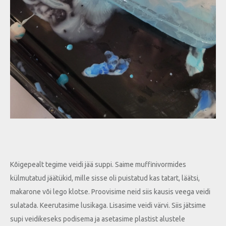
Kõigepealt tegime veidi jää suppi. Saime muffinivormides
külmutatud jäätükid, mille sisse oli puistatud kas tatart, läätsi,
makarone või lego klotse. Proovisime neid siis kausis veega veidi
sulatada. Keerutasime lusikaga. Lisasime veidi värvi. Siis jätsime
supi veidikeseks podisema ja asetasime plastist alustele