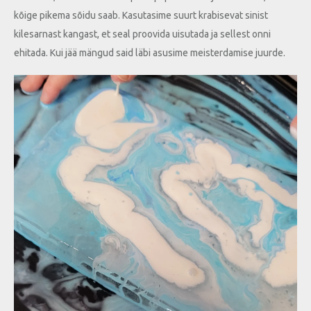
kõige pikema sõidu saab. Kasutasime suurt krabisevat sinist
kilesarnast kangast, et seal proovida uisutada ja sellest onni
ehitada. Kui jää mängud said läbi asusime meisterdamise juurde.