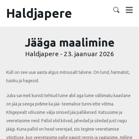
Haldjapere
Jääga maalimine
Haldjapere
-
23. jaanuar 2026
Küll on see uue aasta algus mõnusalt talvine. On lund, härmatist,
tuisku ja hagesid.
Juba sai meil kunsti tehtud lume abil aga lume vältimatu kaaslane
on jää ja seega pidime ka jää- teemalise tunni ette võtma.
Kõigepealt võlusime välja sinised jää pallikesed. Katsusime ja
veeretasime neid. Pallid olid kõvad, jahedad ja siledad just nagu
jäägi. Kuna pallid on head veerejad, siis tegime veeretamise
võistluse, kus veeretasime palle papist rennis ja vaatasime, milline