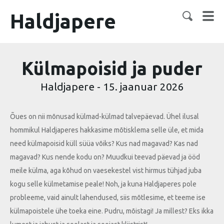
Haldjapere
Külmapoisid ja puder
Haldjapere
-
15. jaanuar 2026
Õues on nii mõnusad külmad-külmad talvepäevad. Ühel ilusal
hommikul Haldjaperes hakkasime mõtisklema selle üle, et mida
need külmapoisid küll süüa võiks? Kus nad magavad? Kas nad
magavad? Kus nende kodu on? Muudkui teevad päevad ja ööd
meile külma, aga kõhud on vaesekestel vist hirmus tühjad juba
kogu selle külmetamise peale! Noh, ja kuna Haldjaperes pole
probleeme, vaid ainult lahendused, siis mõtlesime, et teeme ise
külmapoistele ühe toeka eine. Pudru, mõistagi! Ja millest? Eks ikka