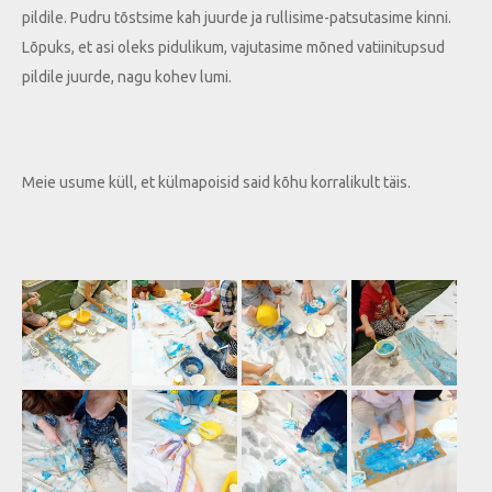
pildile. Pudru tõstsime kah juurde ja rullisime-patsutasime kinni.
Lõpuks, et asi oleks pidulikum, vajutasime mõned vatiinitupsud
pildile juurde, nagu kohev lumi.
Meie usume küll, et külmapoisid said kõhu korralikult täis.