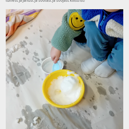
lumest ja jahust ja soolast ja soojast kliistrist!