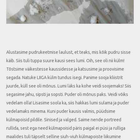
Alustasime pudrukeetmise laulust, et teaks, mis kõik pudru sisse
käib. Siis tuli tuppa suure kausi sees lumi. Oih, see oli nii külm!
Tõstsime väikestesse kaussidesse ja katsusime ja proovisime
segada. Natuke LIIGA külm tundus isegi. Panime sooja kliistrit
juurde, küll see oli mõnus. Lumi läks ka kohe veidi soojemaks! Siis
segasime jahu, sipsti ja sopsti. Puder oli mõnus paks. Veidi võiks
vedelam olla! Lisasime soola ka, siis hakkas lumi sulama ja puder
vedelamaks minema. Kuni puder kausis valmis, püüdsime
külmapoisid pildile. Sinised ja valged. Saime nende portreed
rullida, sest ega need külmapoisid päris paigal ei püsi ja rulliga
maalides tuli täpselt selline siuh-viuh külmapoiste liikumine