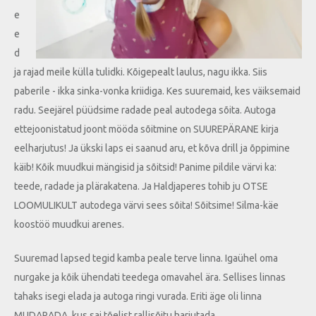
e
e
d
ja rajad meile külla tulidki. Kõigepealt laulus, nagu ikka. Siis
paberile - ikka sinka-vonka kriidiga. Kes suuremaid, kes väiksemaid
radu. Seejärel püüdsime radade peal autodega sõita. Autoga
ettejoonistatud joont mööda sõitmine on SUUREPÄRANE kirja
eelharjutus! Ja ükski laps ei saanud aru, et kõva drill ja õppimine
käib! Kõik muudkui mängisid ja sõitsid! Panime pildile värvi ka:
teede, radade ja plärakatena. Ja Haldjaperes tohib ju OTSE
LOOMULIKULT autodega värvi sees sõita! Sõitsime! Silma-käe
koostöö muudkui arenes.
Suuremad lapsed tegid kamba peale terve linna. Igaühel oma
nurgake ja kõik ühendati teedega omavahel ära. Sellises linnas
tahaks isegi elada ja autoga ringi vurada. Eriti äge oli linna
MUDARADA, kus sai tõelist rallisõitu harjutada.