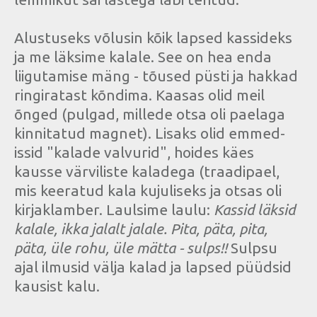
Alustuseks võlusin kõik lapsed kassideks
ja me läksime kalale. See on hea enda
liigutamise mäng - tõused püsti ja hakkad
ringiratast kõndima. Kaasas olid meil
õnged (pulgad, millede otsa oli paelaga
kinnitatud magnet). Lisaks olid emmed-
issid "kalade valvurid", hoides käes
kausse värviliste kaladega (traadipael,
mis keeratud kala kujuliseks ja otsas oli
kirjaklamber. Laulsime laulu:
Kassid läksid
kalale, ikka jalalt jalale. Pita, päta, pita,
päta, üle rohu, üle mätta - sulps!!
Sulpsu
ajal ilmusid välja kalad ja lapsed püüdsid
kausist kalu.