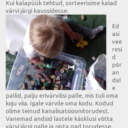
Kui kalapüük tehtud, sorteerisime kalad
värvi järgi kaussidesse.
Ed
asi
vee
resi
d
põr
an
dal
e
pallid, palju erivärvilisi palle, mis tuli oma
koju viia. Igale värvile oma kodu. Kodud
olime teinud kanalisatsioonitorudest.
Vanemad andsid lastele käsklusi võtta
värvi järgi palle ja pista nad torudesse.