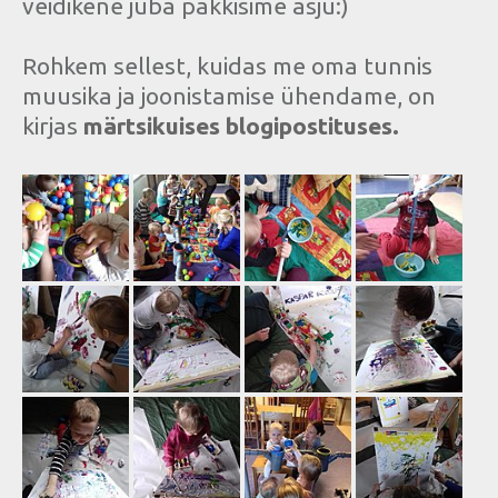
veidikene juba pakkisime asju:)
Rohkem sellest, kuidas me oma tunnis
muusika ja joonistamise ühendame, on
kirjas
märtsikuises blogipostituses.