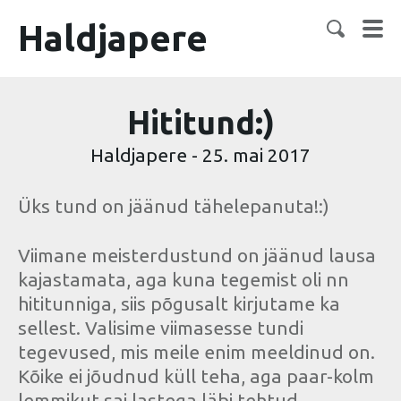
Haldjapere
Hititund:)
Haldjapere
-
25. mai 2017
Üks tund on jäänud tähelepanuta!:)
Viimane meisterdustund on jäänud lausa
kajastamata, aga kuna tegemist oli nn
hititunniga, siis põgusalt kirjutame ka
sellest. Valisime viimasesse tundi
tegevused, mis meile enim meeldinud on.
Kõike ei jõudnud küll teha, aga paar-kolm
lemmikut sai lastega läbi tehtud.