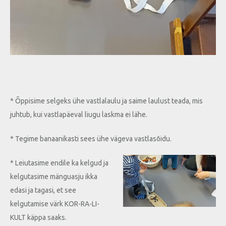
* Õppisime selgeks ühe vastlalaulu ja saime laulust teada, mis
juhtub, kui vastlapäeval liugu laskma ei lähe.
* Tegime banaanikasti sees ühe vägeva vastlasõidu.
* Leiutasime endile ka kelgud ja
kelgutasime mänguasju ikka
edasi ja tagasi, et see
kelgutamise värk KOR-RA-LI-
KULT käppa saaks.