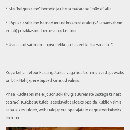
* Siis "kelgutasime" herneid ja ube ja makarone "mäest" alla.
* Lõpuks sortisime herned muust kraamist eraldi (või enamvähem
eraldi) ja hakkasime hernesuppi keetma.
* Usinamad sai hernesupivedelikuga ka veel kelku värvida :D
Kogu keha motoorika sai igatahes väga hea trenni ja vastlapäevaks
on kõik Haldjapere lapsed ka nüüd valmis.
Ahaa, kukliteoni me ei jõudnudki (kuigi suuremate lastega tainast
tegime). Kuklitegu tuleb iseseisvalt selgeks õppida, kuklid valmis
teha ja kes julgeb, võib Haldjapere õpetajatele degusteerimiseks
ka tuua ;)