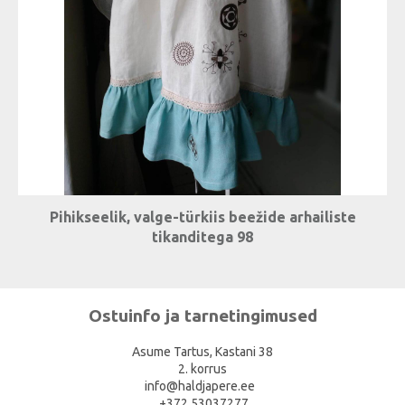
Pihikseelik, valge-türkiis beežide arhailiste
tikanditega 98
Ostuinfo ja tarnetingimused
Asume Tartus, Kastani 38
2. korrus
info@haldjapere.ee
.+372 53037277