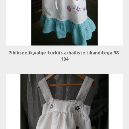
Pihikseelik,valge-türkiis arhailiste tikanditega 98-
104