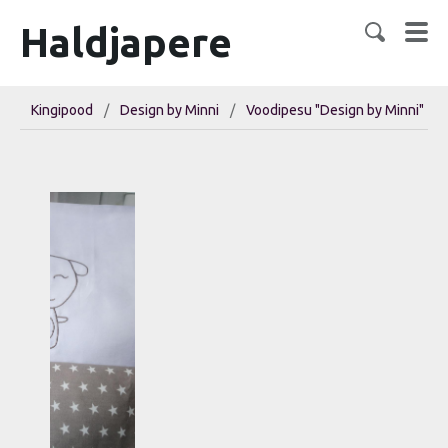
Haldjapere
Kingipood
/
Design by Minni
/
Voodipesu "Design by Minni"