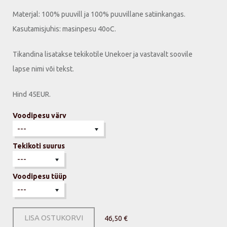
Materjal: 100% puuvill ja 100% puuvillane satiinkangas.
Kasutamisjuhis: masinpesu 40oC.
Tikandina lisatakse tekikotile Unekoer ja vastavalt soovile
lapse nimi või tekst.
Hind 45EUR.
Voodipesu värv
Tekikoti suurus
Voodipesu tüüp
LISA OSTUKORVI
46,50 €