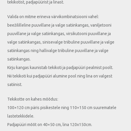
tekikotist, padjapüürist ja linast.
Valida on mitme erineva värvikombinatsiooni vahel:
beežililleline puuvillane ja valge satiinkangas, vaniljetooni
puuvillane ja valge satiinkangas, virsikutooni puuvillane ja
valge satiinkangas, sinisevalge triibuline puuvillane ja valge
satiinkangas ning hallivalge triibuline puuvillane ja valge
satiinkangas.
Kirju kangas kaunistab tekikoti ja padjapüüri pealmist poolt.
Nii tekikoti kui padjapüüri alumine pool ning lina on valgest
satiinist.
Tekikotte on kahes mõõdus:
100×120 cm päris pisikestele ning 110×150 cm suurematele
lastetekkidele.
Padjapüüri mõõt on 40×50 cm, lina 120x150cm.