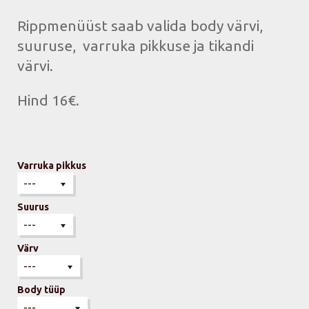
Rippmenüüst saab valida body värvi,
suuruse, varruka pikkuse ja tikandi
värvi.
Hind 16€.
Varruka pikkus
Suurus
Värv
Body tüüp