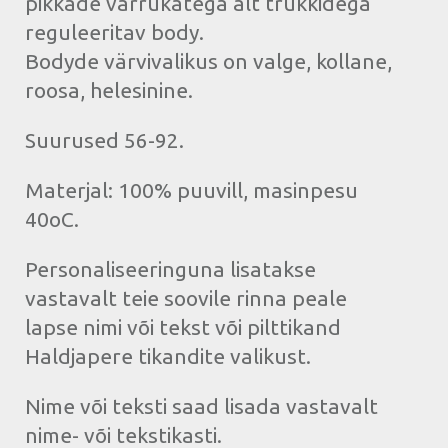
pikkade varrukatega alt trukkidega
reguleeritav body.
Bodyde värvivalikus on valge, kollane,
roosa, helesinine.
Suurused 56-92.
Materjal: 100% puuvill, masinpesu
40oC.
Personaliseeringuna lisatakse
vastavalt teie soovile rinna peale
lapse nimi või tekst või pilttikand
Haldjapere tikandite valikust.
Nime või teksti saad lisada vastavalt
nime- või tekstikasti.