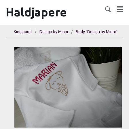
Haldjapere
Kingipood
/
Design by Minni
/
Body "Design by Minni"