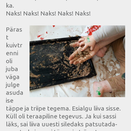
ka.
Naks! Naks! Naks! Naks! Naks!
Päras
t
kuivtr
enni
oli
juba
väga
julge
asuda
ise
täppe ja triipe tegema. Esialgu liiva sisse.
Küll oli teraapiline tegevus. Ja kui sassi
läks, sai liiva uuesti siledaks patsutada-