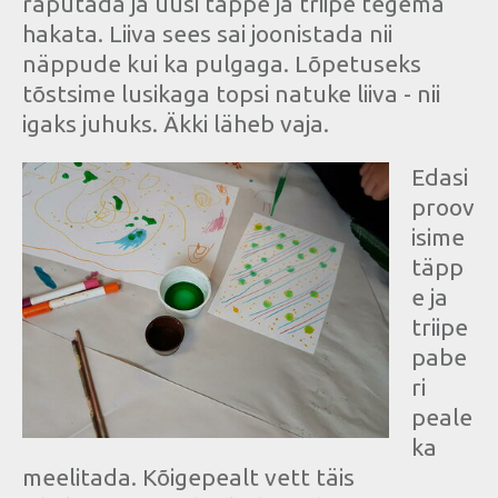
raputada ja uusi täppe ja triipe tegema
hakata. Liiva sees sai joonistada nii
näppude kui ka pulgaga. Lõpetuseks
tõstsime lusikaga topsi natuke liiva - nii
igaks juhuks. Äkki läheb vaja.
Edasi
proov
isime
täpp
e ja
triipe
pabe
ri
peale
ka
meelitada. Kõigepealt vett täis