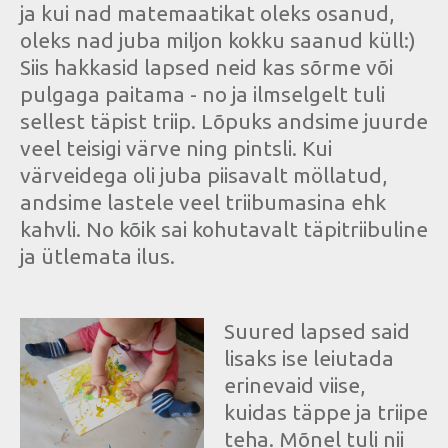
ja kui nad matemaatikat oleks osanud,
oleks nad juba miljon kokku saanud küll:)
Siis hakkasid lapsed neid kas sõrme või
pulgaga paitama - no ja ilmselgelt tuli
sellest täpist triip. Lõpuks andsime juurde
veel teisigi värve ning pintsli. Kui
värveidega oli juba piisavalt möllatud,
andsime lastele veel triibumasina ehk
kahvli. No kõik sai kohutavalt täpitriibuline
ja ütlemata ilus.
Suured lapsed said
lisaks ise leiutada
erinevaid viise,
kuidas täppe ja triipe
teha. Mõnel tuli nii