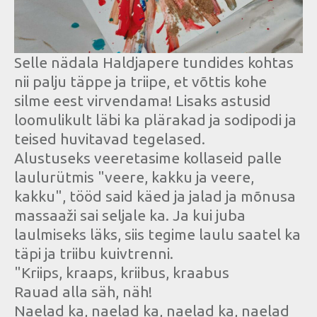
Selle nädala Haldjapere tundides kohtas
nii palju täppe ja triipe, et võttis kohe
silme eest virvendama! Lisaks astusid
loomulikult läbi ka plärakad ja sodipodi ja
teised huvitavad tegelased.
Alustuseks veeretasime kollaseid palle
laulurütmis "veere, kakku ja veere,
kakku", tööd said käed ja jalad ja mõnusa
massaaži sai seljale ka. Ja kui juba
laulmiseks läks, siis tegime laulu saatel ka
täpi ja triibu kuivtrenni.
"Kriips, kraaps, kriibus, kraabus
Rauad alla säh, näh!
Naelad ka, naelad ka, naelad ka, naelad