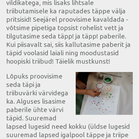
vildikatega, mis lisaks lihtsale
triibutamisele ka raputades täppe välja
pritsisid! Seejärel proovisime kavaldada -
võtsime pipetiga topsist rohelist vett ja
tilgutasime seda täpp! ja täpp! paberile.
Kui piisavalt sai, siis kallutasime paberit ja
täpid voolasid laiali ning moodustasid
hoopiski triibud! Täielik mustkunst!
Lõpuks proovisime
seda täpi ja
triibuvärki värvidega
ka. Alguses lisasime
paberile ühte värvi
täpid. Suuremad
lapsed lugesid need kokku (üldse lugesid
suuremad lapsed igalpool täppe ja triipe