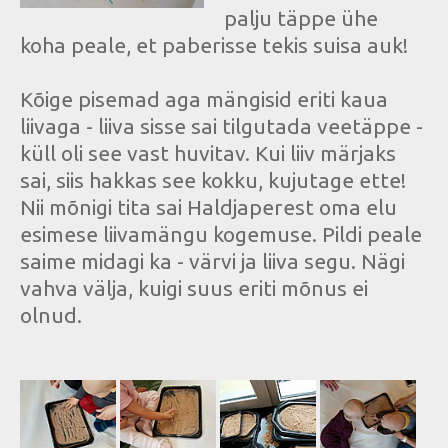
palju täppe ühe
koha peale, et paberisse tekis suisa auk!
Kõige pisemad aga mängisid eriti kaua
liivaga - liiva sisse sai tilgutada veetäppe -
küll oli see vast huvitav. Kui liiv märjaks
sai, siis hakkas see kokku, kujutage ette!
Nii mõnigi tita sai Haldjaperest oma elu
esimese liivamängu kogemuse. Pildi peale
saime midagi ka - värvi ja liiva segu. Nägi
vahva välja, kuigi suus eriti mõnus ei
olnud.