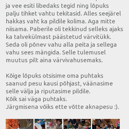
ja vee esiti libedaks tegid ning lõpuks
palju tihket vahtu tekitasid. Alles seejärel
hakkas vaht ka pildile kolima. Aga mitte
niisama. Paberile oli tekkinud selleks ajaks
ka talvekülmast päästetud värvitükk.
Seda oli põnev vahu alla peita ja sellega
vahu sees mängida. Selle tulemusel
muutus pilt aina värvivahusemaks.
Kõige lõpuks otsisime oma puhtaks
saanud pesu kausi põhjast, väänasime
selle välja ja riputasime pildile.
Kõik sai väga puhtaks.
Järgmisena võiks ette võtte aknapesu :).