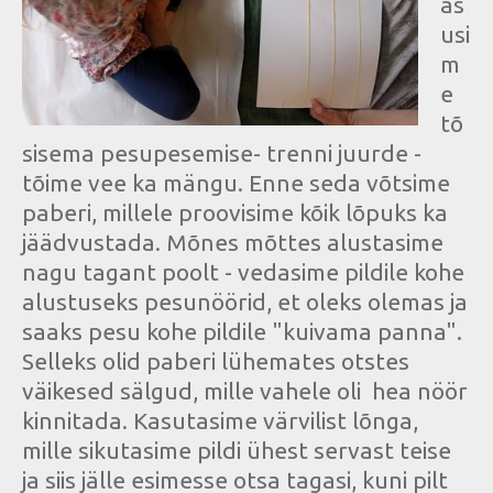
as
usi
m
e
tõ
sisema pesupesemise- trenni juurde -
tõime vee ka mängu. Enne seda võtsime
paberi, millele proovisime kõik lõpuks ka
jäädvustada. Mõnes mõttes alustasime
nagu tagant poolt - vedasime pildile kohe
alustuseks pesunöörid, et oleks olemas ja
saaks pesu kohe pildile "kuivama panna".
Selleks olid paberi lühemates otstes
väikesed sälgud, mille vahele oli hea nöör
kinnitada. Kasutasime värvilist lõnga,
mille sikutasime pildi ühest servast teise
ja siis jälle esimesse otsa tagasi, kuni pilt