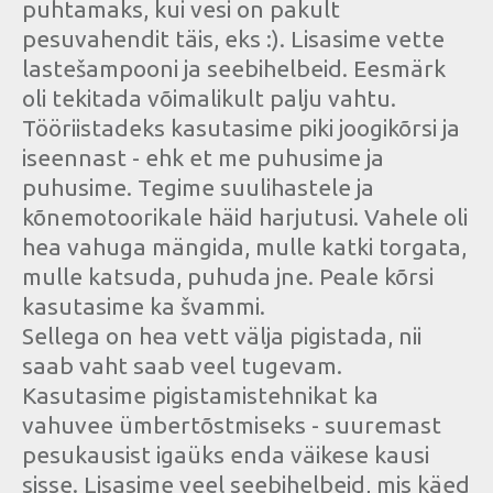
puhtamaks, kui vesi on pakult
pesuvahendit täis, eks :). Lisasime vette
lastešampooni ja seebihelbeid. Eesmärk
oli tekitada võimalikult palju vahtu.
Tööriistadeks kasutasime piki joogikõrsi ja
iseennast - ehk et me puhusime ja
puhusime. Tegime suulihastele ja
kõnemotoorikale häid harjutusi. Vahele oli
hea vahuga mängida, mulle katki torgata,
mulle katsuda, puhuda jne. Peale kõrsi
kasutasime ka švammi.
Sellega on hea vett välja pigistada, nii
saab vaht saab veel tugevam.
Kasutasime pigistamistehnikat ka
vahuvee ümbertõstmiseks - suuremast
pesukausist igaüks enda väikese kausi
sisse. Lisasime veel seebihelbeid, mis käed