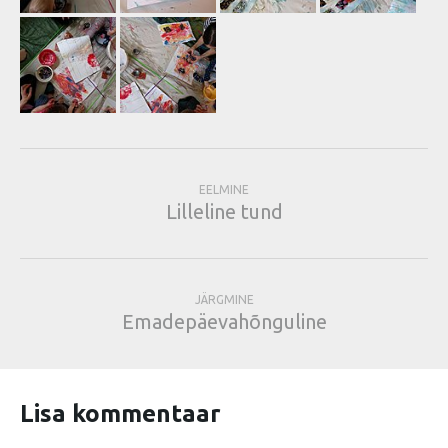
EELMINE
Lilleline tund
JÄRGMINE
Emadepäevahõnguline
Lisa kommentaar