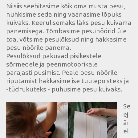
Niisiis seebitasime kõik oma musta pesu,
nühkisime seda ning väänasime lõpuks
kuivaks. Keerulisemaks läks pesu kuivama
panemisega. Tõmbasime pesunöörid üle
toa, võtsime pesulõksud ning hakkasime
pesu nöörile panema.
Pesulõksud pakuvad pisikestele
sõrmedele ja peenmotoorikale
parajasti pusimist. Peale pesu nöörile
riputamist hakkasime ise tuulepoisteks ja
-tüdrukuteks - puhusime pesu kuivaks.
Se
ej
är
el