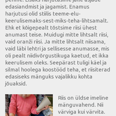
edasiandmist ja jagamist. Enamus
harjutusi olid stiilis teeme-elu-
keerulisemaks-sest-miks-teha-lihtsamalt.
Ehk et kõigepealt tõstsime riisi ühest
anumast teise. Muidugi mitte lihtsalt riisi,
vaid oranži riisi. Ja mitte lihtsalt niisama,
vaid läbi lehtri ja sellisesse anumasse, mis
oli pealt niidivõrgustikuga kaetud, et ikka
keerulisem oleks. Seepärast tuligi käel ja
silmal hoolega koostööd teha, et riisiterad
edasiseks mänguks vajalikku kohta
jõuaksid.
Riis on üldse imeline
mänguvahend. Nii
värviga kui värvita.