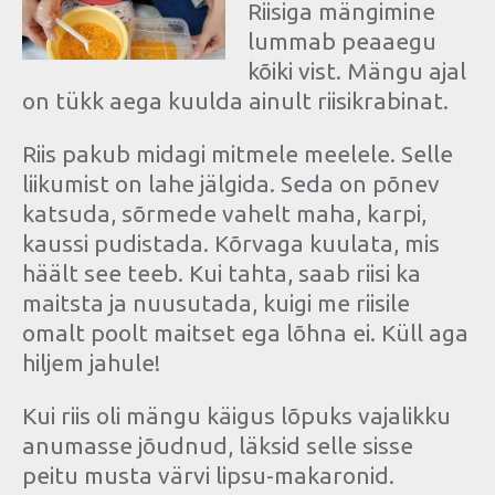
Riisiga mängimine
lummab peaaegu
kõiki vist. Mängu ajal
on tükk aega kuulda ainult riisikrabinat.
Riis pakub midagi mitmele meelele. Selle
liikumist on lahe jälgida. Seda on põnev
katsuda, sõrmede vahelt maha, karpi,
kaussi pudistada. Kõrvaga kuulata, mis
häält see teeb. Kui tahta, saab riisi ka
maitsta ja nuusutada, kuigi me riisile
omalt poolt maitset ega lõhna ei. Küll aga
hiljem jahule!
Kui riis oli mängu käigus lõpuks vajalikku
anumasse jõudnud, läksid selle sisse
peitu musta värvi lipsu-makaronid.