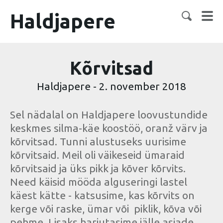
Haldjapere
Kõrvitsad
Haldjapere
-
2. november 2018
Sel nädalal on Haldjapere loovustundide
keskmes silma-käe koostöö, oranž värv ja
kõrvitsad. Tunni alustuseks uurisime
kõrvitsaid. Meil oli väikeseid ümaraid
kõrvitsaid ja üks pikk ja kõver kõrvits.
Need käisid mööda alguseringi lastel
käest kätte - katsusime, kas kõrvits on
kerge või raske, ümar või piklik, kõva või
pehme. Lisaks harjutasime jälle asjade