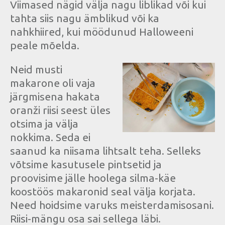
Viimased nägid välja nagu liblikad või kui
tahta siis nagu ämblikud või ka
nahkhiired, kui möödunud Halloweeni
peale mõelda.
Neid musti
makarone oli vaja
järgmisena hakata
oranži riisi seest üles
otsima ja välja
nokkima. Seda ei
saanud ka niisama lihtsalt teha. Selleks
võtsime kasutusele pintsetid ja
proovisime jälle hoolega silma-käe
koostöös makaronid seal välja korjata.
Need hoidsime varuks meisterdamisosani.
Riisi-mängu osa sai sellega läbi.