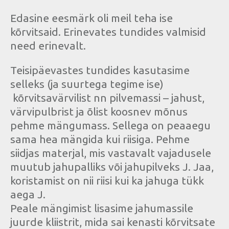
Edasine eesmärk oli meil teha ise
kõrvitsaid. Erinevates tundides valmisid
need erinevalt.
Teisipäevastes tundides kasutasime
selleks (ja suurtega tegime ise)
kõrvitsavärvilist nn pilvemassi – jahust,
värvipulbrist ja õlist koosnev mõnus
pehme mängumass. Sellega on peaaegu
sama hea mängida kui riisiga. Pehme
siidjas materjal, mis vastavalt vajadusele
muutub jahupalliks või jahupilveks J. Jaa,
koristamist on nii riisi kui ka jahuga tükk
aega J.
Peale mängimist lisasime jahumassile
juurde kliistrit, mida sai kenasti kõrvitsate