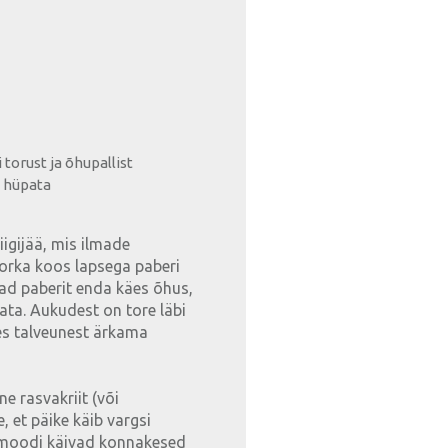
 torust ja õhupallist
e hüpata
iigijää, mis ilmade
orka koos lapsega paberi
oiad paberit enda käes õhus,
gata. Aukudest on tore läbi
kes talveunest ärkama
e rasvakriit (või
e, et päike käib vargsi
amoodi käivad konnakesed