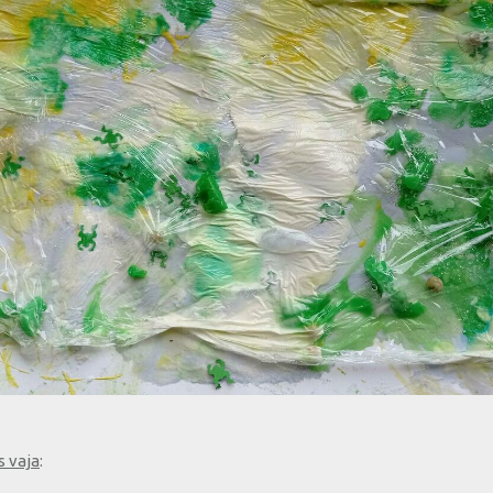
 vaja
: