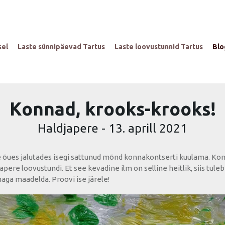
sel
Laste sünnipäevad Tartus
Laste loovustunnid Tartus
Blo
Konnad, krooks-krooks!
Haldjapere
-
13. aprill 2021
te õues jalutades isegi sattunud mõnd konnakontserti kuulama. Ko
apere loovustundi. Et see kevadine ilm on selline heitlik, siis tule
aga maadelda. Proovi ise järele!