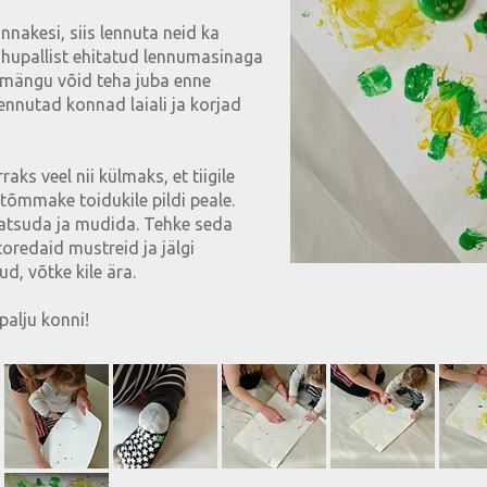
nnakesi, siis lennuta neid ka
 õhupallist ehitatud lennumasinaga
 mängu võid teha juba enne
nnutad konnad laiali ja korjad
aks veel nii külmaks, et tiigile
 tõmmake toidukile pildi peale.
katsuda ja mudida. Tehke seda
 toredaid mustreid ja jälgi
ud, võtke kile ära.
alju konni!