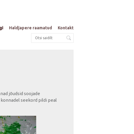
gi
Haldjapere raamatud
Kontakt
nnad jõudsid soojade
b konnadel seekord pildi peal