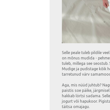
Selle peale tuleb pildile ve
on mõnus mudida - pehme j
tuleb, millega see seostub
Mudige ja pudistage kõik her
tarretunud värv samamood
Aga, mis nüüd juhtub? Nagu
paistis soe päike, järgmisel
hakkab lörtsi sadama. Selle
jogurt või hapukoor. Pigista
täitsa omajagu.