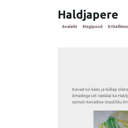
Haldjapere
Avaleht
Kingipood
Eritellimu
Kevad on käes ja küllap ole
ilmadega sel nädalal ka Haldj
samuti kevadise muutliku ilm