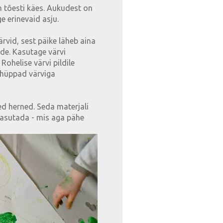
 tõesti käes. Aukudest on
age erinevaid asju.
vid, sest päike läheb aina
rde. Kasutage värvi
 Rohelise värvi pildile
 hüppad värviga
sed herned. Seda materjali
kasutada - mis aga pähe