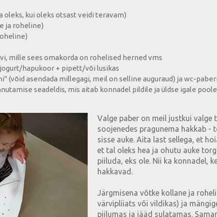
a oleks, kui oleks otsast veidi teravam)
e ja roheline)
roheline)
rvi, mille sees omakorda on rohelised herned vms
ogurt/hapukoor + pipett/või lusikas
i" (võid asendada millegagi, meil on selline auguraud) ja wc-paberi
nutamise seadeldis, mis aitab konnadel pildile ja üldse igale pool
Valge paber on meil justkui valge t
soojenedes pragunema hakkab - t
sisse auke. Aita last sellega, et h
et tal oleks hea ja ohutu auke tor
piiluda, eks ole. Nii ka konnadel, 
hakkavad.
Järgmisena võtke kollane ja rohelin
värvipliiats või vildikas) ja mängig
piilumas ja jääd sulatamas. Sam