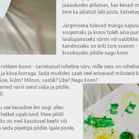
jääaukudes piilumas, kas kevad on
tore ka pliiatsit läbi pista, katset
Järgmisena tulevad mängu näpuvär
soojemaks ja konni tuleb aina juu
laialiajamiseks sõrmi või vatitikke.
kandmiseks on eriti tore svamm -
krooksudes pildile nagu konn.
el rohkem konni - tarretunud roheline värv, mille sees on roheli
a kõva korraga. Seda mudides saab veel erinevaid mõisteid 
. Soe, külm? Mõnus, vastik? Libe? Nagu konn?
ned värvi seest välja ja pildile,
i.
 see kevadine ilm ongi: alles
 hetkel sajab lund. Meie pildil
ks on meil kasutusel keefir või
 seda pipetiga pildile. Igale poole,