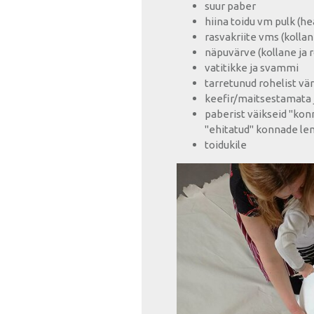
suur paber
hiina toidu vm pulk (he
rasvakriite vms (kollan
näpuvärve (kollane ja 
vatitikke ja svammi
tarretunud rohelist vä
keefir/maitsestamata j
paberist väikseid "konn
"ehitatud" konnade len
toidukile