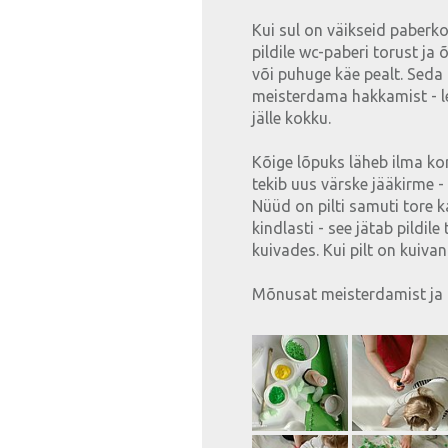
Kui sul on väikseid paberko
pildile wc-paberi torust ja
või puhuge käe pealt. Seda
meisterdama hakkamist - le
jälle kokku.
Kõige lõpuks läheb ilma korr
tekib uus värske jääkirme -
Nüüd on pilti samuti tore 
kindlasti - see jätab pildile
kuivades. Kui pilt on kuivan
Mõnusat meisterdamist ja p