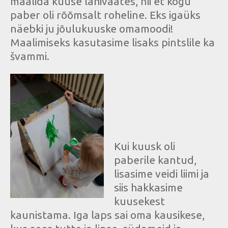
maalida kuuse lähivaates, nii et kogu
paber oli rõõmsalt roheline. Eks igaüks
näebki ju jõulukuuske omamoodi!
Maalimiseks kasutasime lisaks pintslile ka
švammi.
Kui kuusk oli
paberile kantud,
lisasime veidi liimi ja
siis hakkasime
kuusekest
kaunistama. Iga laps sai oma kausikese,