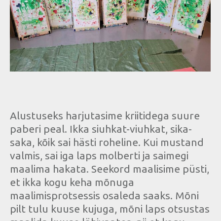
Alustuseks harjutasime kriitidega suure
paberi peal. Ikka siuhkat-viuhkat, sika-
saka, kõik sai hästi roheline. Kui mustand
valmis, sai iga laps molberti ja saimegi
maalima hakata. Seekord maalisime püsti,
et ikka kogu keha mõnuga
maalimisprotsessis osaleda saaks. Mõni
pilt tulu kuuse kujuga, mõni laps otsustas