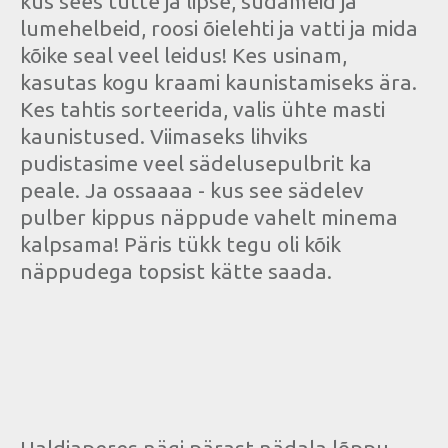
kus sees tutte ja lipse, südameid ja
lumehelbeid, roosi õielehti ja vatti ja mida
kõike seal veel leidus! Kes usinam,
kasutas kogu kraami kaunistamiseks ära.
Kes tahtis sorteerida, valis ühte masti
kaunistused. Viimaseks lihviks
pudistasime veel sädelusepulbrit ka
peale. Ja ossaaaa - kus see sädelev
pulber kippus näppude vahelt minema
kalpsama! Päris tükk tegu oli kõik
näppudega topsist kätte saada.
Haldjaperes nägi pärast nädala lõppu