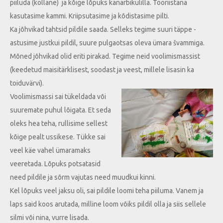
piiluda (kollane) ja kõige lõpuks kanarbikulilla. Tööriistana
kasutasime kammi. Kriipsutasime ja kõdistasime pilti.
Ka jõhvikad tahtsid pildile saada. Selleks tegime suuri täppe -
astusime justkui pildil, suure pulgaotsas oleva ümara švammiga.
Mõned jõhvikad olid eriti pirakad. Tegime neid voolimismassist
(keedetud maisitärklisest, soodast ja veest, millele lisasin ka
toiduvärvi).
Voolimismassi sai tükeldada või
suuremate puhul lõigata. Et seda
oleks hea teha, rullisime sellest
kõige pealt ussikese. Tükke sai
veel käe vahel ümaramaks
veeretada. Lõpuks potsatasid
need pildile ja sõrm vajutas need muudkui kinni.
Kel lõpuks veel jaksu oli, sai pildile loomi teha piiluma. Vanem ja
laps said koos arutada, milline loom võiks pildil olla ja siis sellele
silmi või nina, vurre lisada.