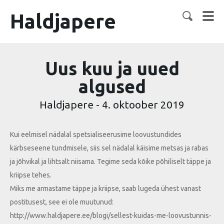
Haldjapere
Uus kuu ja uued
algused
Haldjapere
-
4. oktoober 2019
Kui eelmisel nädalal spetsialiseerusime loovustundides
kärbseseene tundmisele, siis sel nädalal käisime metsas ja rabas
ja jõhvikal ja lihtsalt niisama. Tegime seda kõike põhiliselt täppe ja
kriipse tehes.
Miks me armastame täppe ja kriipse, saab lugeda ühest vanast
postitusest, see ei ole muutunud:
http://www.haldjapere.ee/blogi/sellest-kuidas-me-loovustunnis-