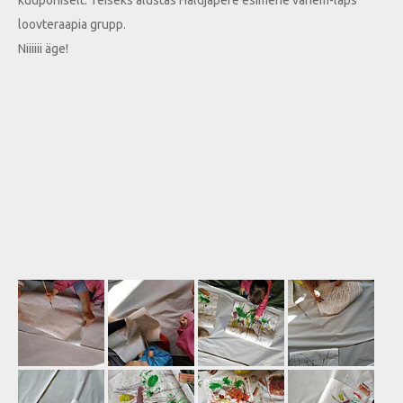
kuupõhiselt. Teiseks alustas Haldjapere esimene vanem-laps
loovteraapia grupp.
Niiiiii äge!