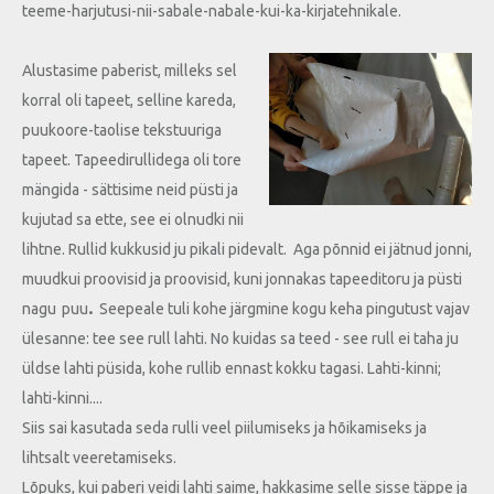
teeme-harjutusi-nii-sabale-nabale-kui-ka-kirjatehnikale.
Alustasime paberist, milleks sel
korral oli tapeet, selline kareda,
puukoore-taolise tekstuuriga
tapeet. Tapeedirullidega oli tore
mängida - sättisime neid püsti ja
kujutad sa ette, see ei olnudki nii
lihtne. Rullid kukkusid ju pikali pidevalt. Aga põnnid ei jätnud jonni,
muudkui proovisid ja proovisid, kuni jonnakas tapeeditoru ja püsti
.
nagu
puu
Seepeale tuli kohe järgmine kogu keha pingutust vajav
ülesanne: tee see rull lahti. No kuidas sa teed - see rull ei taha ju
üldse lahti püsida, kohe rullib ennast kokku tagasi. Lahti-kinni;
lahti-kinni....
Siis sai kasutada seda rulli veel piilumiseks ja hõikamiseks ja
lihtsalt veeretamiseks.
Lõpuks, kui paberi veidi lahti saime, hakkasime selle sisse täppe ja