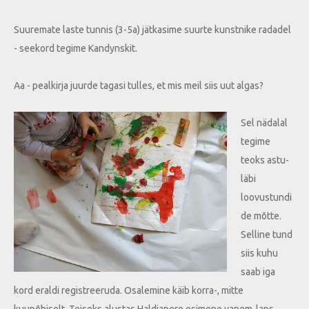
Suuremate laste tunnis (3-5a) jätkasime suurte kunstnike radadel
- seekord tegime Kandynskit.
Aa - pealkirja juurde tagasi tulles, et mis meil siis uut algas?
Sel nädalal
tegime
teoks astu-
läbi
loovustundi
de mõtte.
Selline tund
siis kuhu
saab iga
kord eraldi registreeruda. Osalemine käib korra-, mitte