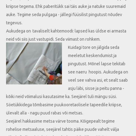
kriipse tegema. Ehk paberitükk sai täis auke ja
natuke suuremaid
auke. Tegime seda pulgaga - jällegi füüsilist pingutust nõudev
tegevus.
Aukudega on
tavaliselt kahtemoodi: lapsed kas üldse ei armasta
neid või siis just vastupidi. Seda viimast on rohkem.
Kuidagi tore on jälgida seda
meeletut keskendumist ja
pingutust. Mõnel lapse tekitab
see naeru hoopis. Aukudega on
veel see vahva asi, et sealt saab
asju läbi, sisse ja peitu panna -
kõiki neid võimalusi kasutasime ka. Seejärel tuli mängu süsi.
Söetükkidega tõmbasime puukooretaolisele tapeedile kriipse,
ülevalt alla - nagu puud rabas või metsas.
Seejärel hakkasime metsa värve tooma. Kõigepealt tegime
rohelise metsaaluse, seejärel tahtis päike puude vahelt välja