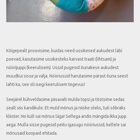
Kõigepealt proovisime, kuidas need ussikesed aukudest läbi
poevad, kasutasime ussikesteks karvast traati (lihtsam) ja
nöörijuppi (keerulisem). Ussid pugesid õunakese aukudest
muudkui sisse ja välja. Nööriussid harutasime pärast õuna seest
lahti ka, see oli isegi keerulisem tegevus!
Seejärel kühveldasime piisavalt mulda topsi ja tõstsime sedas
sealt siis kandikule. Et muld mõnus ja niiske oleks, tuli sõbraks
kliister. No küll sai mõnus läga! Sellega andis mängida ikka jupp
aega. Mulla sisse pugesid peitu igasugu nööriussid, kellele sai
mõnusaid koopaid ehitada.