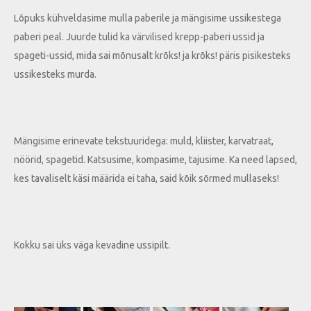
Lõpuks kühveldasime mulla paberile ja mängisime ussikestega
paberi peal. Juurde tulid ka värvilised krepp-paberi ussid ja
spageti-ussid, mida sai mõnusalt krõks! ja krõks! päris pisikesteks
ussikesteks murda.
Mängisime erinevate tekstuuridega: muld, kliister, karvatraat,
nöörid, spagetid. Katsusime, kompasime, tajusime. Ka need lapsed,
kes tavaliselt käsi määrida ei taha, said kõik sõrmed mullaseks!
Kokku sai üks väga kevadine ussipilt.