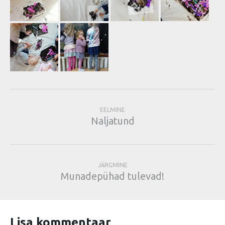
EELMINE
Naljatund
JÄRGMINE
Munadepühad tulevad!
Lisa kommentaar