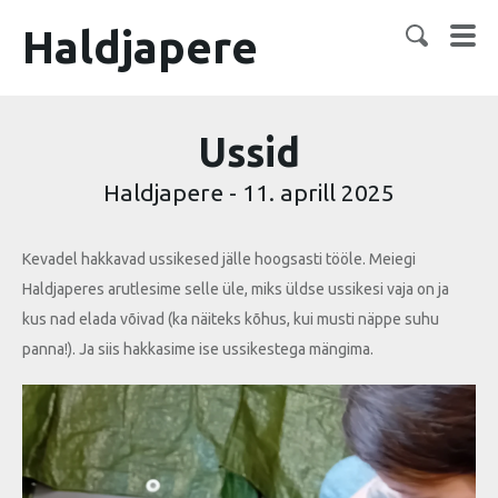
Haldjapere
Ussid
Haldjapere
-
11. aprill 2025
Kevadel hakkavad ussikesed jälle hoogsasti tööle. Meiegi
Haldjaperes arutlesime selle üle, miks üldse ussikesi vaja on ja
kus nad elada võivad (ka näiteks kõhus, kui musti näppe suhu
panna!). Ja siis hakkasime ise ussikestega mängima.