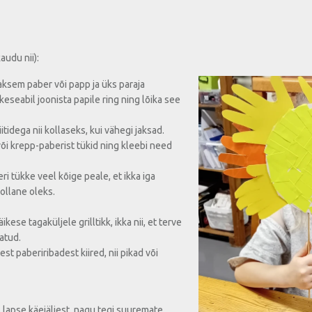
udu nii):
aksem paber või papp ja üks paraja
eseabil joonista papile ring ning lõika see
iitidega nii kollaseks, kui vähegi jaksad.
 või krepp-paberist tükid ning kleebi need
ri tükke veel kõige peale, et ikka iga
ollane oleks.
ikese tagaküljele grilltikk, ikka nii, et terve
atud.
est paberiribadest kiired, nii pikad või
s lapse käejäljest, nagu tegi suuremate