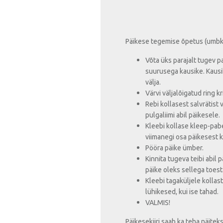
Päikese tegemise õpetus (umbka
Võta üks parajalt tugev p
suurusega kausike. Kausik
välja.
Värvi väljalõigatud ring kr
Rebi kollasest salvrätist
pulgaliimi abil päikesele.
Kleebi kollase kleep-pabe
viimanegi osa päikesest k
Pööra päike ümber.
Kinnita tugeva teibi abil pä
päike oleks sellega toest
Kleebi tagaküljele kollast
lühikesed, kui ise tahad.
VALMIS!
Päikesekiiri saab ka teha näitek