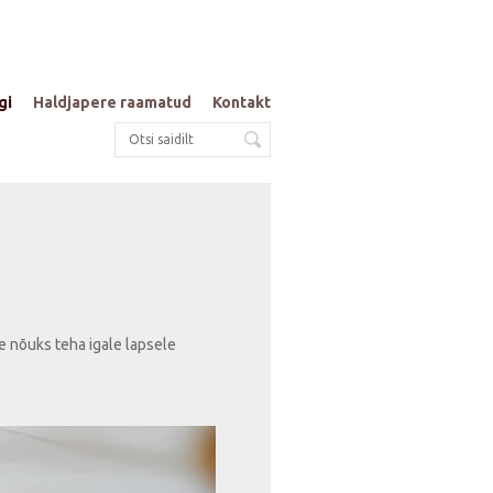
gi
Haldjapere raamatud
Kontakt
me nõuks teha igale lapsele