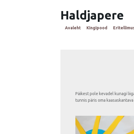
Haldjapere
Avaleht
Kingipood
Eritellimu
Päikest pole kevadel kunagi liig
tunnis päris oma kaasaskantava