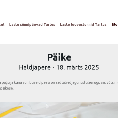
sel
Laste sünnipäevad Tartus
Laste loovustunnid Tartus
Blo
Päike
Haldjapere
-
18. märts 2025
a palju ja kuna sombuseid päevi on sel talvel jagunud ülearugi, siis võtsi
 päikese.