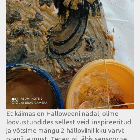
Et käimas on Halloweeni nädal, olime
loovustundides sellest veidi inspireeritud
ja võtsime mängu 2 hälloviinilikku värvi:
oranž ja must. Tegevusi läbis sensoorne