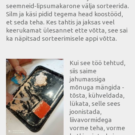
seemneid-lipsumakarone välja sorteerida.
Silm ja käsi pidid tegema head koostööd,
et seda teha. Kes tahtis ja jaksas veel
keerukamat ülesannet ette võtta, see sai
ka näpitsad sorteerimisele appi võtta.
Kui see töö tehtud,
siis saime
jahumassiga
mõnuga mängida -
tõsta, kühveldada,
lükata, selle sees
joonistada,
liivavormidega
vorme teha, vorme