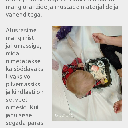
mäng oranžide ja mustade materjalide ja
vahenditega.
Alustasime
mängimist
jahumassiga,
mida
nimetatakse
ka söödavaks
liivaks või
pilvemassiks
ja kindlasti on
sel veel
nimesid. Kui
jahu sisse
segada paras