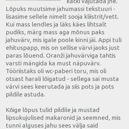
katki vajutada jne.
Lõpuks muutsime jahumassi tekstuuri -
lisasime sellele nimelt sooja kliistrit/vett.
Kui mass lendles ja läks käes lihtsalt
pudiks, märg mass aga mõnus paks
jahuvärv, mis igale poole kinni jäi. Appi tuli
ehituspapp, mis on sellise värvi jaoks just
paras lõuend. Oranži jahuvärviga tahtis
varsti mängida ka must näpuvärv.
Tööriistaks oli wc-paberi toru, mis oli
otsast harali lõigatud - sellega sai musta
värvi sees keerutada ja siis pots ja pots
pildile astuda.
Kõige lõpus tulid pildile ja mustad
lipsukujulised makaronid ja seemned, mis
tunni alguses jahu sees välja said