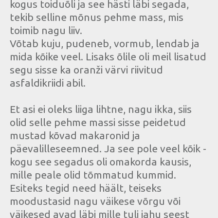
kogus toiduõli ja see hästi läbi segada,
tekib selline mõnus pehme mass, mis
toimib nagu liiv.
Võtab kuju, pudeneb, vormub, lendab ja
mida kõike veel. Lisaks õlile oli meil lisatud
segu sisse ka oranži värvi riivitud
asfaldikriidi abil.
Et asi ei oleks liiga lihtne, nagu ikka, siis
olid selle pehme massi sisse peidetud
mustad kõvad makaronid ja
päevalilleseemned. Ja see pole veel kõik -
kogu see segadus oli omakorda kausis,
mille peale olid tõmmatud kummid.
Esiteks tegid need häält, teiseks
moodustasid nagu väikese võrgu või
väikesed avad läbi mille tuli jahu seest