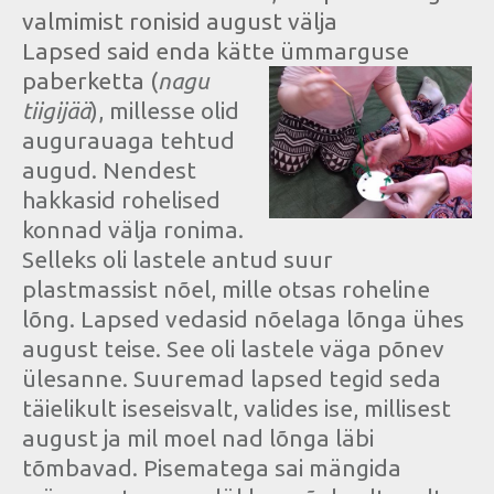
valmimist ronisid august välja
Lapsed said enda kätte ümmarguse
paberketta (
nagu
tiigijää
), millesse olid
augurauaga tehtud
augud. Nendest
hakkasid rohelised
konnad välja ronima.
Selleks oli lastele antud suur
plastmassist nõel, mille otsas roheline
lõng. Lapsed vedasid nõelaga lõnga ühes
august teise. See oli lastele väga põnev
ülesanne. Suuremad lapsed tegid seda
täielikult iseseisvalt, valides ise, millisest
august ja mil moel nad lõnga läbi
tõmbavad. Pisematega sai mängida