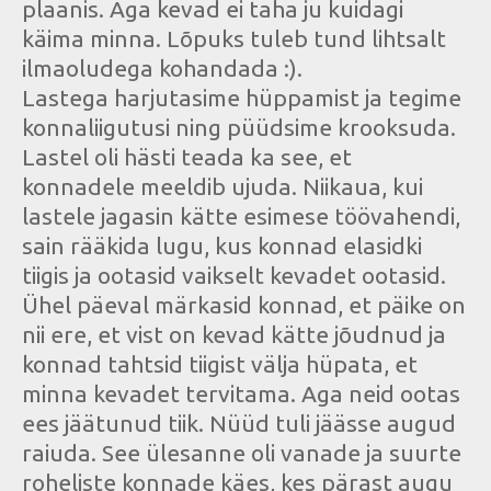
plaanis. Aga kevad ei taha ju kuidagi
käima minna. Lõpuks tuleb tund lihtsalt
ilmaoludega kohandada :).
Lastega harjutasime hüppamist ja tegime
konnaliigutusi ning püüdsime krooksuda.
Lastel oli hästi teada ka see, et
konnadele meeldib ujuda. Niikaua, kui
lastele jagasin kätte esimese töövahendi,
sain rääkida lugu, kus konnad elasidki
tiigis ja ootasid vaikselt kevadet ootasid.
Ühel päeval märkasid konnad, et päike on
nii ere, et vist on kevad kätte jõudnud ja
konnad tahtsid tiigist välja hüpata, et
minna kevadet tervitama. Aga neid ootas
ees jäätunud tiik. Nüüd tuli jäässe augud
raiuda. See ülesanne oli vanade ja suurte
roheliste konnade käes, kes pärast augu