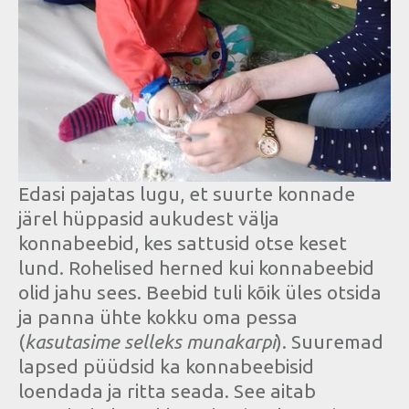
Edasi pajatas lugu, et suurte konnade
järel hüppasid aukudest välja
konnabeebid, kes sattusid otse keset
lund. Rohelised herned kui konnabeebid
olid jahu sees. Beebid tuli kõik üles otsida
ja panna ühte kokku oma pessa
(
kasutasime selleks munakarpi
). Suuremad
lapsed püüdsid ka konnabeebisid
loendada ja ritta seada. See aitab