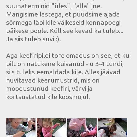
suunaterminid "üles", "alla" jne.
Mängisime lastega, et püüdsime ajada
sõrmega läbi kile väikeseid konnapoegi
päikese poole. Küll see kevad ka tuleb...
Ja siis tuleb suvi :).
Aga keefiripildi tore omadus on see, et kui
pilt on natukene kuivanud - u 3-4 tundi,
siis tuleks eemaldada kile. Alles jäävad
huvitavad keerumustrid, mis on
moodustunud keefiri, värvi ja
kortsustatud kile koosmõjul.