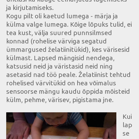
ja kirjutamiseks.
Kogu pilt oli kaetud lumega - märja ja
külma valge lumega. Kõige lõpuks tulid, ei
tea kust, välja suured punnsilmsed
konnad (rohelise värviga segatud
ümmargused želatiinitükid), kes värisesid
külmast. Lapsed mängisid nendega,
katsusid neid ja väristasid neid ning
asetasid nad töö peale. Želatiinist tehtud
rohelised värvitükid on hea võimalus
sensoorse mängu kaudu õppida mõisteid
külm, pehme, värisev, pigistama jne.
Kui
lap
se