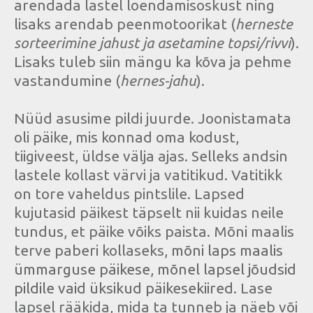
arendada lastel loendamisoskust ning
lisaks arendab peenmotoorikat (
herneste
sorteerimine jahust ja asetamine topsi/rivvi
).
Lisaks tuleb siin mängu ka kõva ja pehme
vastandumine (
hernes-jahu
).
Nüüd asusime pildi juurde. Joonistamata
oli päike, mis konnad oma kodust,
tiigiveest, üldse välja ajas. Selleks andsin
lastele kollast värvi ja vatitikud. Vatitikk
on tore vaheldus pintslile. Lapsed
kujutasid päikest täpselt nii kuidas neile
tundus, et päike võiks paista. Mõni maalis
terve paberi kollaseks,
mõni laps maalis
ümmarguse päikese, mõnel lapsel jõudsid
pildile vaid üksikud päikesekiired.
Lase
lapsel rääkida, mida ta tunneb ja näeb või