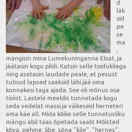
d
läk
sid
pe
se
ma
,
mängisin mina Lumekuninganna Elsat, ja
jäätasin kogu pildi. Katsin selle toidukilega
ning asetasin laudade peale, et pesust
tulnud lapsed saaksid läbi jää oma
konnakesi taga ajada. See oli mõnus osa
tööst. Lastele meeldis tunnetada kogu
seda vedelat massi ja väikeseid herneteri
oma käe all. Mida kõike selle tunnetusliku
mängu abil taas õpetada saab! Mõisted
kõva, pehme, libe, sõna "kile", "hernes",