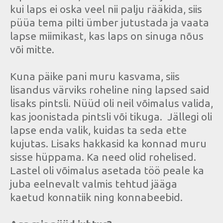
kui laps ei oska veel nii palju rääkida, siis
püüa tema pilti ümber jutustada ja vaata
lapse miimikast, kas laps on sinuga nõus
või mitte.
Kuna päike pani muru kasvama, siis
lisandus värviks roheline ning lapsed said
lisaks pintsli. Nüüd oli neil võimalus valida,
kas joonistada pintsli või tikuga. Jällegi oli
lapse enda valik, kuidas ta seda ette
kujutas. Lisaks hakkasid ka konnad muru
sisse hüppama. Ka need olid rohelised.
Lastel oli võimalus asetada töö peale ka
juba eelnevalt valmis tehtud jääga
kaetud konnatiik ning konnabeebid.