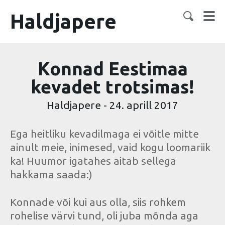
Haldjapere
Konnad Eestimaa
kevadet trotsimas!
Haldjapere
-
24. aprill 2017
Ega heitliku kevadilmaga ei võitle mitte
ainult meie, inimesed, vaid kogu loomariik
ka! Huumor igatahes aitab sellega
hakkama saada:)
Konnade või kui aus olla, siis rohkem
rohelise värvi tund, oli juba mõnda aga