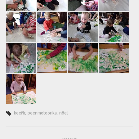
keefir
,
peenmotoorika
,
nõel