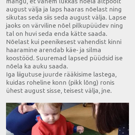
mängu, et vanem lükkas nõela altpoolt
august välja ja laps haaras nõelast ning
sikutas seda siis seda august välja. Lapse
jaoks on värviline nõel pilkupüüdev ning
tal on huvi seda enda kätte saada.
Nõelast kui peenikesest vahendist kinni
haaramine arendab käe- ja silma
koostööd. Suuremad lapsed püüdsid ise
nõela ka auku saada.
Iga liigutuse juurde rääkisime lastega,
kuidas roheline konn (pikk lõng) ronis
ühest august sisse, teisest välja, jne.