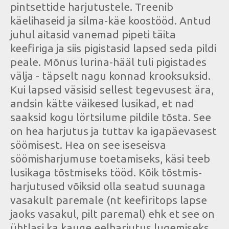
pintsettide harjutustele. Treenib
käelihaseid ja silma-käe koostööd. Antud
juhul aitasid vanemad pipeti täita
keefiriga ja siis pigistasid lapsed seda pildi
peale. Mõnus lurina-hääl tuli pigistades
välja - täpselt nagu konnad krooksuksid.
Kui lapsed väsisid sellest tegevusest ära,
andsin kätte väikesed lusikad, et nad
saaksid kogu lörtsilume pildile tõsta. See
on hea harjutus ja tuttav ka igapäevasest
söömisest. Hea on see iseseisva
söömisharjumuse toetamiseks, käsi teeb
lusikaga tõstmiseks tööd. Kõik tõstmis-
harjutused võiksid olla seatud suunaga
vasakult paremale (nt keefiritops lapse
jaoks vasakul, pilt paremal) ehk et see on
ühtlasi ka kauge eelharjutus lugemiseks