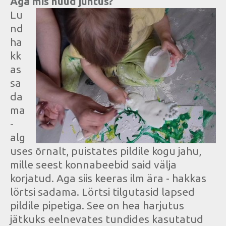
Aga mis nüüd juhtus?
Lu
nd
ha
kk
as
sa
da
ma
-
alg
uses õrnalt, puistates pildile kogu jahu,
mille seest konnabeebid said välja
korjatud. Aga siis keeras ilm ära - hakkas
lörtsi sadama. Lörtsi tilgutasid lapsed
pildile pipetiga. See on hea harjutus
jätkuks eelnevates tundides kasutatud