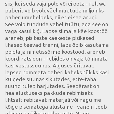
siis, kui seda vaja pole või ei oota - rull wc
paberit võib võluväel muutuda miljoniks
paberlumehelbeks, nii et ei saa arugi.
See võib tunduda vahel tüütu, aga see on
väga kasulik :). Lapse silma ja käe koostöö
areneb, pisikeste käekeste pisikesed
lihased teevad trenni, laps õpib kasutama
pöidla ja nimetissõrme koostööd, areneb
koordinatsioon - rebides on vaja tõmmata
käsi vastassuunas. Alguses üritavad
lapsed tõmmata paberi kaheks tükiks käsi
külgede suunas sikutades, ette-taha
suund tuleb harjutades. Seepärast on
hea alustuseks pakkuda rebimiseks
lihtsalt rebitavat materjali või nagu me
kõige pisematega alustame - vanem teeb
ülaserva väikese sälgu ette. Nii on