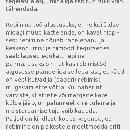
tegelasi ja asju, mida iga rebitud tükk võib
tähendada.
Rebimine töö alustuseks, enne kui üldse
midagi muud kätte anda, on kaval nipp -
sest rebimine nõuab tähelepanu ja
keskendumist ja niimoodi tegutsedes
saab lapsed edukalt rebima
panna. Lisaks on nutikas rebimistöö
algusesse planeerida sellepärast, et käed
on veel kuivad ja (paberi) rebimist
mugavam ette võtta. Kui paber nt
värviste, kliistriste või märgade käte
külge jääb, on pahameel kiire tulema ja
meisterdamise tuju võib kaduda.
Paljud on kindlasti kodus kogenud, et
rebimine on pisikestele meeltmööda eriti