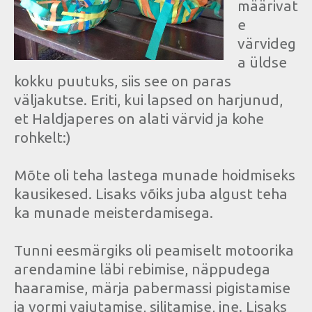
määrivat
e
värvideg
a üldse
kokku puutuks, siis see on paras
väljakutse. Eriti, kui lapsed on harjunud,
et Haldjaperes on alati värvid ja kohe
rohkelt:)
Mõte oli teha lastega munade hoidmiseks
kausikesed. Lisaks võiks juba algust teha
ka munade meisterdamisega.
Tunni eesmärgiks oli peamiselt motoorika
arendamine läbi rebimise, näppudega
haaramise, märja pabermassi pigistamise
ja vormi vajutamise, silitamise, jne. Lisaks