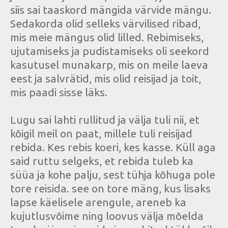
siis sai taaskord mängida värvide mängu.
Sedakorda olid selleks värvilised ribad,
mis meie mängus olid lilled. Rebimiseks,
ujutamiseks ja pudistamiseks oli seekord
kasutusel munakarp, mis on meile laeva
eest ja salvrätid, mis olid reisijad ja toit,
mis paadi sisse läks.
Lugu sai lahti rullitud ja välja tuli nii, et
kõigil meil on paat, millele tuli reisijad
rebida. Kes rebis koeri, kes kasse. Küll aga
said ruttu selgeks, et rebida tuleb ka
süüa ja kohe palju, sest tühja kõhuga pole
tore reisida. see on tore mäng, kus lisaks
lapse käelisele arengule, areneb ka
kujutlusvõime ning loovus välja mõelda