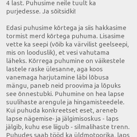
4 last. Puhusime neile tuult ka
purjedesse. Ja sõitsidki!
Edasi puhusime kõrtega ja siis hakkasime
tormist merd kõrtega puhuma. Lisasime
vette ka seepi (võib ka värvilist geelseepi,
mis on looduslik), et vesi vahutama
läheks. Kõrrega puhumine on väikestele
lastele raske ülesanne, aga koos
vanemaga harjutamine läbi lõbusa
mängu, paneb neid proovima ja lõpuks
see õnnestubki. Puhumine on hea lapse
suulihaste arengule ja hingamisteedele.
Kui puhuda konkreetset eset, areneb
lapse nägemise- ja jälgimisoskus - laps
jälgib, kuhu ese liigub - silmalihaste trenn.
Puhudes saab tööd ka üldmotoorika, laps