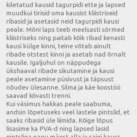
kiletatud kausid tagurpidi ette ja lapsed
muudkui tirisid oma kausist kliistriseid
ribasid ja asetasid neid tagurpidi kausi
peale. Mõni laps teeb meelsasti sõrmed
kliistriseks ning paitab kõik ribad kenasti
kausi külge kinni, teine võtab ainult
ribade otstest kinni ja asetab nad õrnalt
kausile. Igaljuhul on näppudega
ükshaaval ribade sikutamine ja kausi
peale asetamine püsivust ja täpsust
nõudev ülesanne. Silma ja käe koostöö
saavad kõvasti trenni.
Kui väsimus hakkas peale saabuma,
andsin lõpetuseks veel lastele pintslid, et
saaks ribasid üle liimida. Kõige lõpus
lisasime ka PVA-d ning lapsed lasid
pintsliga nagu mäest alla ja saigi kauss