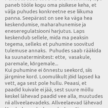
paneb tööle kogu oma pisikese keha, et
välja puhudes konkreetne ese liikuma
panna. Seepärast on see ka väga hea
keskendumise, maharahunemise ja
eneseregulatsiooni harjutus. Laps
keskendub sellele, mida ma peaksin
tegema, selleks et puhumine soovitud
tulemuse annaks. Puhudes saab rääkida
ka suunaterminitest: ette, vasakule,
paremale, kõrgemale...
Kui puhumine ei õnnestu seekord, siis
järgmine kord. Loomulikult jõid lapsed ka
vett, aga sest pole hullu. Peaasi, et
paadid kuivale ei jää, sest suure möllu
keskel lähevad paadid vee alla, muutudes
nii allveelaevadeks. Allveelaevad lähevad