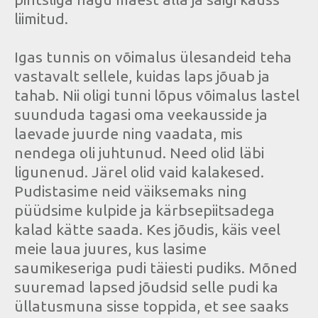
liimitud.
Igas tunnis on võimalus ülesandeid teha
vastavalt sellele, kuidas laps jõuab ja
tahab. Nii oligi tunni lõpus võimalus lastel
suunduda tagasi oma veekausside ja
laevade juurde ning vaadata, mis
nendega oli juhtunud. Need olid läbi
ligunenud. Järel olid vaid kalakesed.
Pudistasime neid väiksemaks ning
püüdsime kulpide ja kärbsepiitsadega
kalad kätte saada. Kes jõudis, käis veel
meie laua juures, kus lasime
saumikeseriga pudi täiesti pudiks. Mõned
suuremad lapsed jõudsid selle pudi ka
üllatusmuna sisse toppida, et see saaks