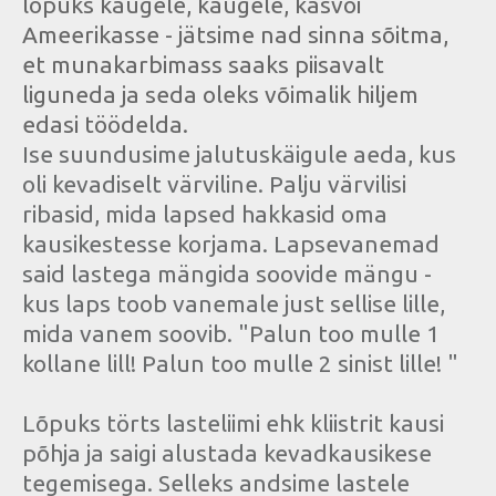
lõpuks kaugele, kaugele, kasvõi
Ameerikasse - jätsime nad sinna sõitma,
et munakarbimass saaks piisavalt
liguneda ja seda oleks võimalik hiljem
edasi töödelda.
Ise suundusime jalutuskäigule aeda, kus
oli kevadiselt värviline. Palju värvilisi
ribasid, mida lapsed hakkasid oma
kausikestesse korjama. Lapsevanemad
said lastega mängida soovide mängu -
kus laps toob vanemale just sellise lille,
mida vanem soovib. "Palun too mulle 1
kollane lill! Palun too mulle 2 sinist lille! "
Lõpuks törts lasteliimi ehk kliistrit kausi
põhja ja saigi alustada kevadkausikese
tegemisega. Selleks andsime lastele