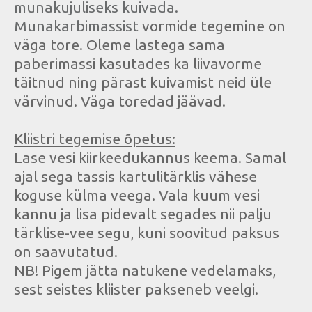
munakujuliseks kuivada.
Munakarbimassist
vormide tegemine on
väga tore. Oleme lastega sama
paberimassi kasutades ka liivavorme
täitnud ning pärast kuivamist neid üle
värvinud. Väga toredad jäävad.
Kliistri tegemise õpetus:
Lase vesi kiirkeedukannus keema. Samal
ajal sega tassis kartulitärklis vähese
koguse külma veega. Vala kuum vesi
kannu ja lisa pidevalt segades nii palju
tärklise-vee segu, kuni soovitud paksus
on saavutatud.
NB! Pigem jätta natukene vedelamaks,
sest seistes kliister pakseneb veelgi.