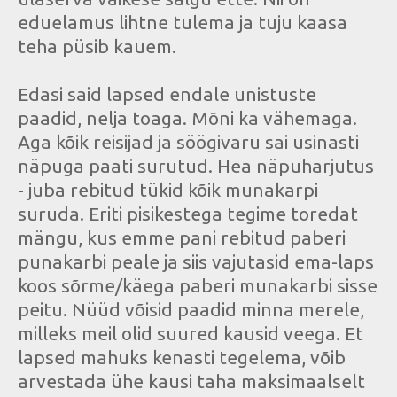
eduelamus lihtne tulema ja tuju kaasa
teha püsib kauem.
Edasi said lapsed endale unistuste
paadid, nelja toaga. Mõni ka vähemaga.
Aga kõik reisijad ja söögivaru sai usinasti
näpuga paati surutud. Hea näpuharjutus
- juba rebitud tükid kõik munakarpi
suruda. Eriti pisikestega tegime toredat
mängu, kus emme pani rebitud paberi
punakarbi peale ja siis vajutasid ema-laps
koos sõrme/käega paberi munakarbi sisse
peitu. Nüüd võisid paadid minna merele,
milleks meil olid suured kausid veega. Et
lapsed mahuks kenasti tegelema, võib
arvestada ühe kausi taha maksimaalselt